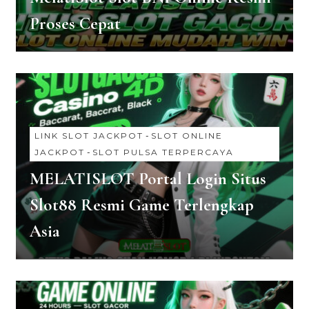
Proses Cepat
LINK SLOT JACKPOT
-
SLOT ONLINE
JACKPOT
-
SLOT PULSA TERPERCAYA
MELATISLOT Portal Login Situs
Slot88 Resmi Game Terlengkap
Asia