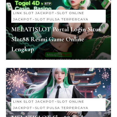
LINK SLOT JACKPOT
-
SLOT ONLINE
JACKPOT
-
SLOT PULSA TERPERCAYA
MELATISLOT Portal Login Situs
Slot88 Resmi Game Online
Lengkap
LINK SLOT JACKPOT
-
SLOT ONLINE
JACKPOT
-
SLOT PULSA TERPERCAYA