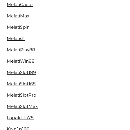
MelatiGacor
MelatiMax
MelatiSpin
Melatislt
MelatiPlay88
MelatiWin88
MelatiSlot189
MelatiSlot168
MelatiSlotPro
MelatiSlotMax
LapakJitu78
KoinJp199