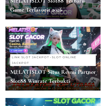
MELATISLOT Slot88 Terbaru
Game Terfavorit 2026
LINK SLOT JACKPOT
-
SLOT ONLINE
JACKPOT
MELATISLOT Situs Resmi Partner
Slot88 Winrate Terbukti