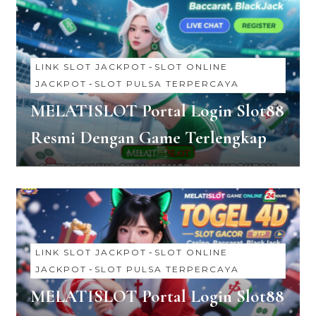
LINK SLOT JACKPOT
-
SLOT ONLINE
JACKPOT
-
SLOT PULSA TERPERCAYA
MELATISLOT Portal Login Slot88
Resmi Dengan Game Terlengkap
LINK SLOT JACKPOT
-
SLOT ONLINE
JACKPOT
-
SLOT PULSA TERPERCAYA
MELATISLOT Portal Login Slot88