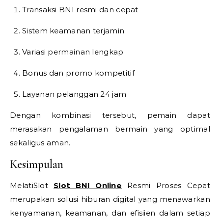
Transaksi BNI resmi dan cepat
Sistem keamanan terjamin
Variasi permainan lengkap
Bonus dan promo kompetitif
Layanan pelanggan 24 jam
Dengan kombinasi tersebut, pemain dapat
merasakan pengalaman bermain yang optimal
sekaligus aman.
Kesimpulan
MelatiSlot
Slot BNI Online
Resmi Proses Cepat
merupakan solusi hiburan digital yang menawarkan
kenyamanan, keamanan, dan efisiien dalam setiap