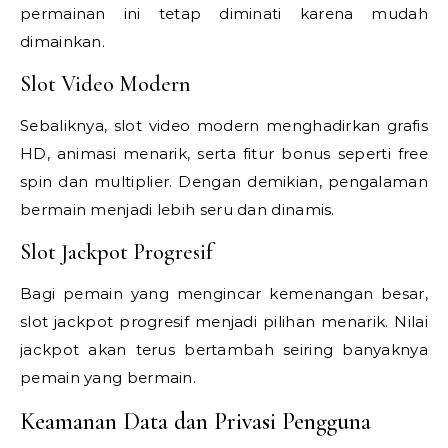
permainan ini tetap diminati karena mudah
dimainkan.
Slot Video Modern
Sebaliknya, slot video modern menghadirkan grafis
HD, animasi menarik, serta fitur bonus seperti free
spin dan multiplier. Dengan demikian, pengalaman
bermain menjadi lebih seru dan dinamis.
Slot Jackpot Progresif
Bagi pemain yang mengincar kemenangan besar,
slot jackpot progresif menjadi pilihan menarik. Nilai
jackpot akan terus bertambah seiring banyaknya
pemain yang bermain.
Keamanan Data dan Privasi Pengguna