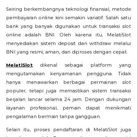
Seiring berkembangnya teknologi finansial, metode
pembayaran online kini semakin variatif. Salah satu
bank yang banyak digunakan untuk transaksi slot
online adalah BNI. Oleh karena itu, MelatiSlot
menyediakan sistem deposit dan withdraw melalui
BNI yang resmi, aman, dan diproses dengan cepat.
MelatiSlot
dikenal sebagai platform yang
mengutamakan kenyamanan pengguna. Tidak
hanya menawarkan berbagai permainan slot
populer, tetapi juga memastikan sistem transaksi
berjalan lancar selama 24 jam. Dengan dukungan
layanan profesional, pemain dapat menikmati
pengalaman bermain tanpa gangguan.
Selain itu, proses pendaftaran di MelatiSlot juga