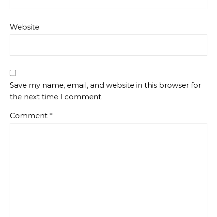
Website
Save my name, email, and website in this browser for
the next time I comment.
Comment
*