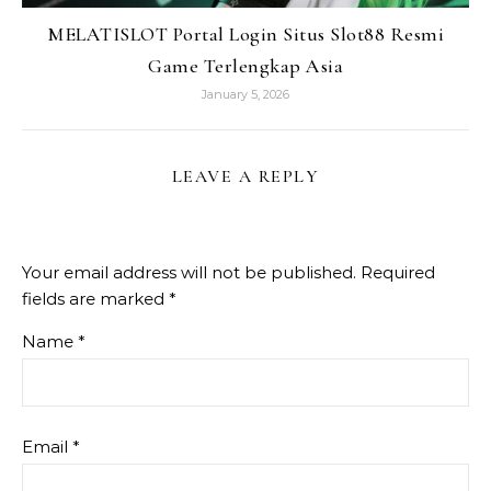
MELATISLOT Portal Login Situs Slot88 Resmi
Game Terlengkap Asia
January 5, 2026
LEAVE A REPLY
Your email address will not be published.
Required
fields are marked
*
Name
*
Email
*