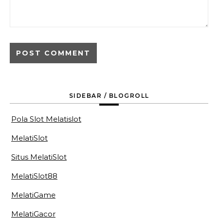
SIDEBAR / BLOGROLL
Pola Slot Melatislot
MelatiSlot
Situs MelatiSlot
MelatiSlot88
MelatiGame
MelatiGacor