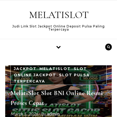
Skip to content
MELATISLOT
Judi Link Slot Jackpot Online Deposit Pulsa Paling
Terpercaya
LINK SLOT
JACKPOT
MELATISLOT
SLOT
-
-
ONLINE JACKPOT
SLOT PULSA
-
TERPERCAYA
MelatiSlot Slot BNI Online Resmi
Proses Cepat
admin
March 5, 2026
- By