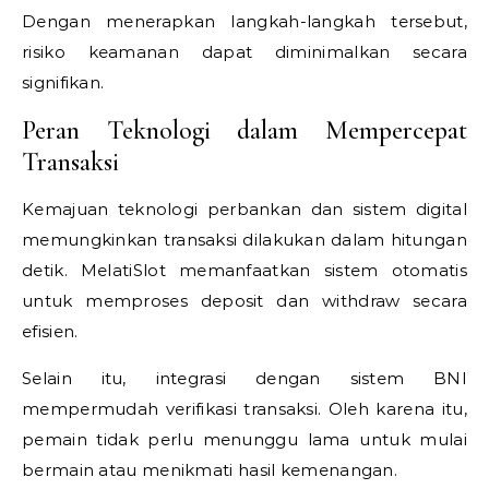
Dengan menerapkan langkah-langkah tersebut,
risiko keamanan dapat diminimalkan secara
signifikan.
Peran Teknologi dalam Mempercepat
Transaksi
Kemajuan teknologi perbankan dan sistem digital
memungkinkan transaksi dilakukan dalam hitungan
detik. MelatiSlot memanfaatkan sistem otomatis
untuk memproses deposit dan withdraw secara
efisien.
Selain itu, integrasi dengan sistem BNI
mempermudah verifikasi transaksi. Oleh karena itu,
pemain tidak perlu menunggu lama untuk mulai
bermain atau menikmati hasil kemenangan.