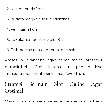
Klik menu daftar
Isi data lengkap sesuai identitas
Verifikasi akun
Lakukan deposit melalui BNI
Pilih permainan dan mulai bermain
Proses ini dirancang agar cepat tanpa prosedur
berbelit-belit. Oleh karena itu, pemain bisa
langsung menikmati permainan favoritnya.
Strategi Bermain Slot Online Agar
Optimal
Meskipun slot dikenal sebagai permainan berbasis