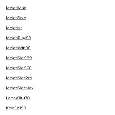
MelatiMax
MelatiSpin
Melatislt
MelatiPlay88
MelatiWin88
MelatiSlot189
MelatiSlot168
MelatiSlotPro
MelatiSlotMax
LapakJitu78
KoinJp199