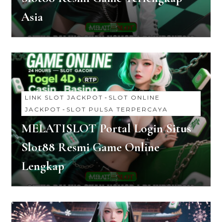
Asia
LINK SLOT JACKPOT
-
SLOT ONLINE
JACKPOT
-
SLOT PULSA TERPERCAYA
MELATISLOT Portal Login Situs
Slot88 Resmi Game Online
Lengkap