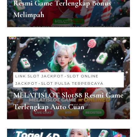
Resmi Game Terlengkap Bonus
Melimpah
LINK SLOT JACKPOT
-
SLOT ONLINE
JACKPOT
-
SLOT PULSA TERPERCAYA
MELATISLOT Slot88 Resmi Game
Terlengkap Auto Cuan