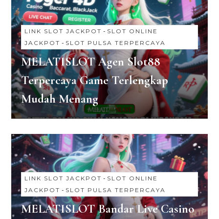
LINK SLOT JACKPOT
-
SLOT ONLINE
JACKPOT
-
SLOT PULSA TERPERCAYA
MELATISLOT Agen Slot88
Terpercaya Game Terlengkap
Mudah Menang
LINK SLOT JACKPOT
-
SLOT ONLINE
JACKPOT
-
SLOT PULSA TERPERCAYA
MELATISLOT Bandar Live Casino