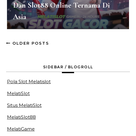
Dan Slot88 Online Ternama Di
Asia
OLDER POSTS
SIDEBAR / BLOGROLL
Pola Slot Melatislot
MelatiSlot
Situs MelatiSlot
MelatiSlot88
MelatiGame