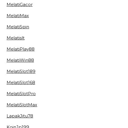
MelatiGacor
MelatiMax
MelatiSpin
Melatislt
MelatiPlay88
MelatiWin88
MelatiSlot189
MelatiSlot168
MelatiSlotPro
MelatiSlotMax
LapakJitu78
KoinJp199